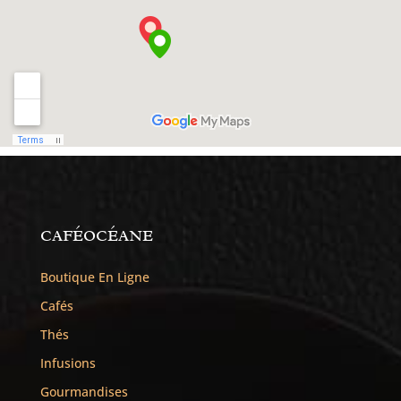
CAFÉOCÉANE
Boutique En Ligne
Cafés
Thés
Infusions
Gourmandises