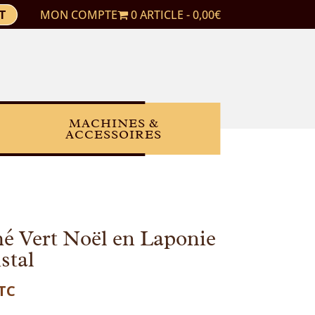
T
MON COMPTE
0 ARTICLE
0,00€
MACHINES &
ACCESSOIRES
 Vert Noël en Laponie
stal
TC