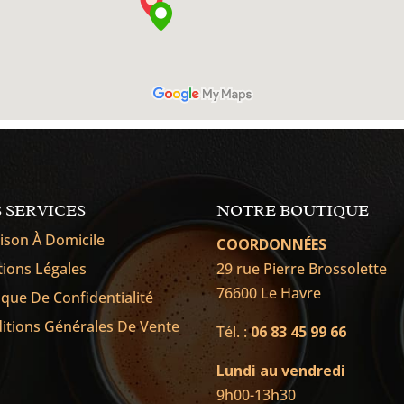
 SERVICES
NOTRE BOUTIQUE
aison À Domicile
COORDONNÉES
ions Légales
29 rue Pierre Brossolette
76600 Le Havre
tique De Confidentialité
itions Générales De Vente
Tél. :
06 83 45 99 66
Lundi au vendredi
9h00-13h30