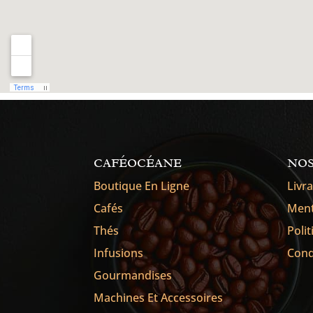
CAFÉOCÉANE
NOS
Boutique En Ligne
Livr
Cafés
Ment
Thés
Poli
Infusions
Cond
Gourmandises
Machines Et Accessoires