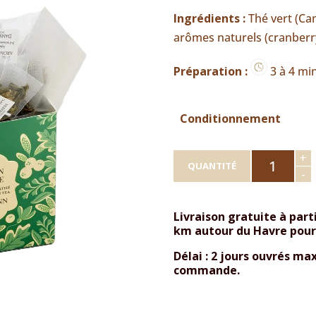
Ingrédients :
Thé vert (Cam
arômes naturels (cranberr
Préparation :
3 à 4 m
Conditionnement
quantité
+
de
QUANTITÉ
-
Dammann
-
Thé
Vert
Livraison gratuite à part
Noël
km autour du Havre pour l
en
Laponie
Délai : 2 jours ouvrés m
-
25
commande.
Sachets
Cristal